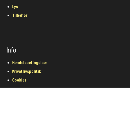
Lys
Tilbehør
Info
Handelsbetingelser
Privatlivspolitik
Cookies
Facebook
Instagram
@2024 OutOffice.dk - All Rights Reserved