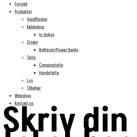
Forside
Produkter
Vandflasker
Kølebokse
Is-bokse
Strøm
Batterier/Power Banks
Telte
Campingtelte
Hundetelte
Lys
Tilbehør
Webshop
Skriv din
Kontakt os